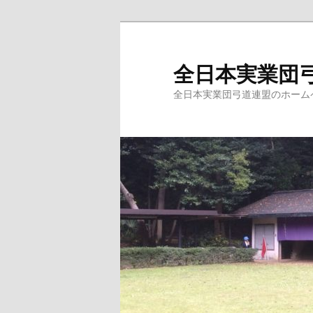
メ
イ
ン
全日本実業団
コ
全日本実業団弓道連盟のホーム
ン
テ
ン
ツ
へ
移
動