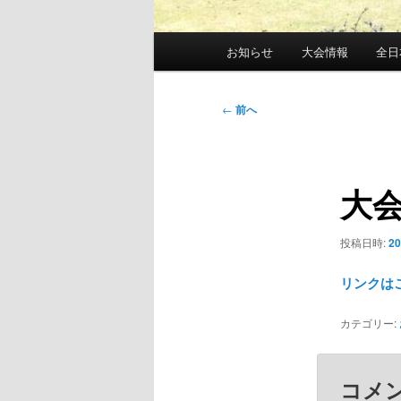
メ
お知らせ
大会情報
全日
イ
ン
メ
投
←
前へ
ニ
稿
ュ
ナ
ー
ビ
大
ゲ
ー
シ
投稿日時:
2
ョ
ン
リンクは
カテゴリー:
コメ