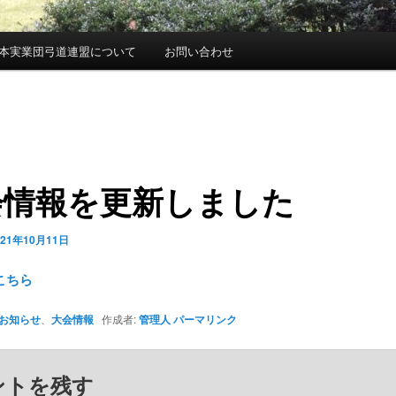
本実業団弓道連盟について
お問い合わせ
会情報を更新しました
021年10月11日
こちら
お知らせ
、
大会情報
作成者:
管理人
パーマリンク
ントを残す