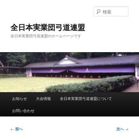
メ
イ
検
ン
索
コ
全日本実業団弓道連盟
ン
全日本実業団弓道連盟のホームページです
テ
ン
ツ
へ
移
動
メ
お知らせ
大会情報
全日本実業団弓道連盟について
イ
ン
お問い合わせ
メ
ニ
ュ
投
←
前へ
次へ
→
ー
稿