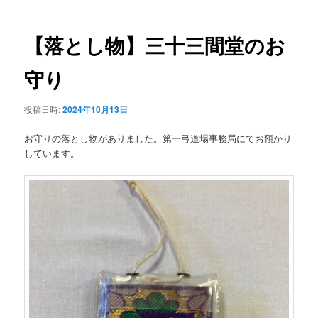
ナ
ビ
ゲ
【落とし物】三十三間堂のお
ー
シ
守り
ョ
ン
投稿日時:
2024年10月13日
お守りの落とし物がありました。第一弓道場事務局にてお預かり
しています。