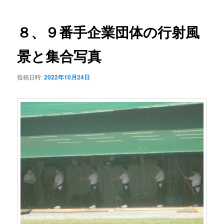
ナ
ビ
ゲ
８、９番手企業団体の行射風
ー
シ
景と集合写真
ョ
ン
投稿日時:
2022年10月24日