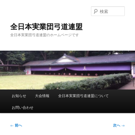
メ
イ
検
ン
索
コ
全日本実業団弓道連盟
ン
全日本実業団弓道連盟のホームページです
テ
ン
ツ
へ
移
動
メ
お知らせ
大会情報
全日本実業団弓道連盟について
イ
ン
お問い合わせ
メ
ニ
ュ
投
←
前へ
次へ
→
ー
稿