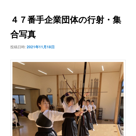
ナ
ビ
ゲ
４７番手企業団体の行射・集
ー
シ
合写真
ョ
ン
投稿日時:
2021年11月18日