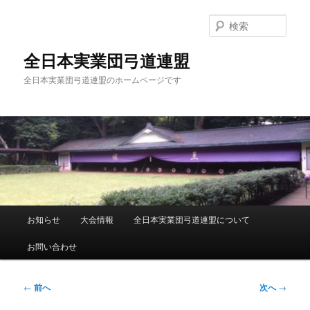
メ
イ
検
ン
索
コ
全日本実業団弓道連盟
ン
全日本実業団弓道連盟のホームページです
テ
ン
ツ
へ
移
動
メ
お知らせ
大会情報
全日本実業団弓道連盟について
イ
ン
お問い合わせ
メ
ニ
ュ
投
←
前へ
次へ
→
ー
稿