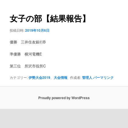
ナ
ビ
ゲ
女子の部【結果報告】
ー
シ
投稿日時:
2019年10月6日
ョ
ン
優勝 三井住友銀行B
準優勝 横河電機E
第三位 所沢市役所C
カテゴリー:
伊勢大会2019
、
大会情報
作成者:
管理人
パーマリンク
Proudly powered by WordPress