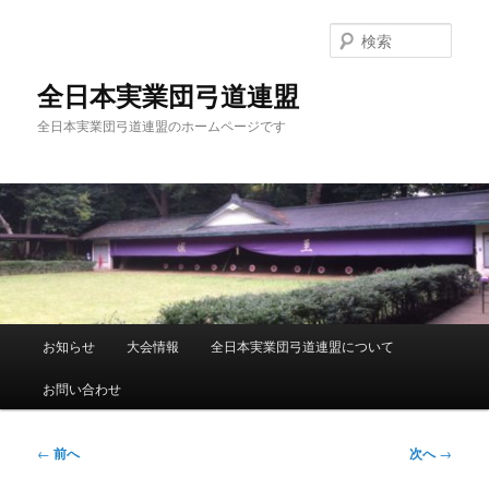
メ
イ
検
ン
索
コ
全日本実業団弓道連盟
ン
全日本実業団弓道連盟のホームページです
テ
ン
ツ
へ
移
動
メ
お知らせ
大会情報
全日本実業団弓道連盟について
イ
ン
お問い合わせ
メ
ニ
ュ
投
←
前へ
次へ
→
ー
稿