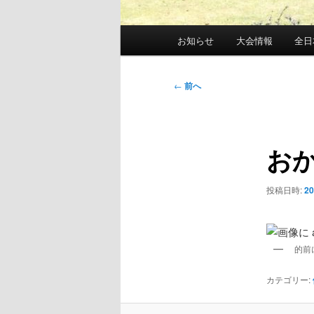
メ
お知らせ
大会情報
全日
イ
ン
メ
投
←
前へ
ニ
稿
ュ
ナ
ー
ビ
お
ゲ
ー
シ
投稿日時:
2
ョ
ン
的前
カテゴリー: