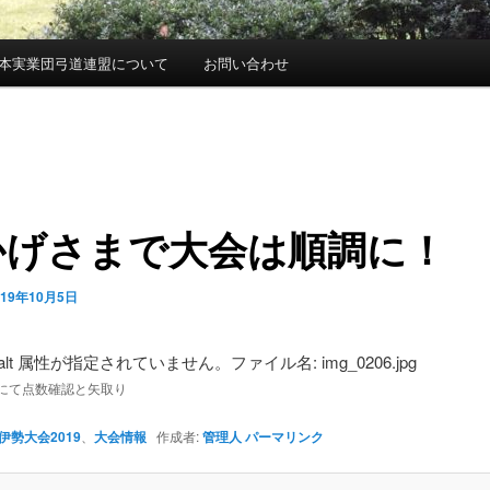
本実業団弓道連盟について
お問い合わせ
かげさまで大会は順調に！
019年10月5日
にて点数確認と矢取り
伊勢大会2019
、
大会情報
作成者:
管理人
パーマリンク