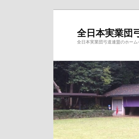
メ
イ
ン
全日本実業団
コ
全日本実業団弓道連盟のホーム
ン
テ
ン
ツ
へ
移
動