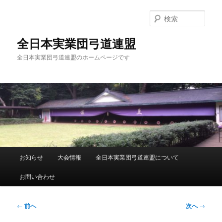
メ
イ
検
ン
索
コ
全日本実業団弓道連盟
ン
全日本実業団弓道連盟のホームページです
テ
ン
ツ
へ
移
動
メ
お知らせ
大会情報
全日本実業団弓道連盟について
イ
ン
お問い合わせ
メ
ニ
ュ
投
←
前へ
次へ
→
ー
稿