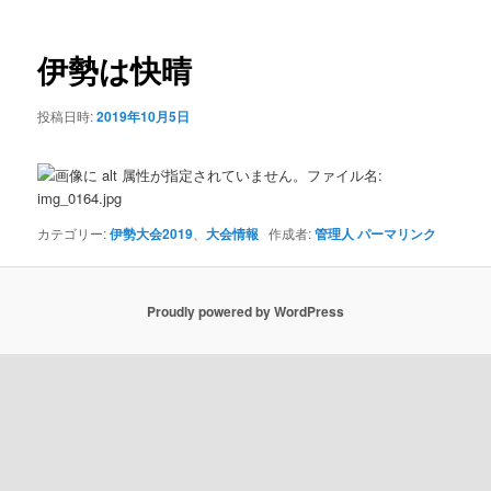
ナ
ビ
ゲ
伊勢は快晴
ー
シ
投稿日時:
2019年10月5日
ョ
ン
カテゴリー:
伊勢大会2019
、
大会情報
作成者:
管理人
パーマリンク
Proudly powered by WordPress