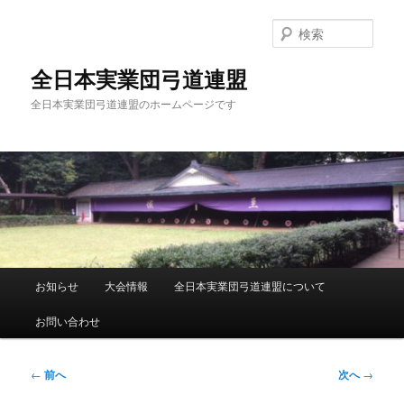
メ
イ
検
ン
索
コ
全日本実業団弓道連盟
ン
全日本実業団弓道連盟のホームページです
テ
ン
ツ
へ
移
動
メ
お知らせ
大会情報
全日本実業団弓道連盟について
イ
ン
お問い合わせ
メ
ニ
ュ
投
←
前へ
次へ
→
ー
稿