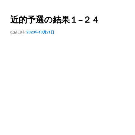
ナ
ビ
ゲ
近的予選の結果１−２４
ー
シ
投稿日時:
2023年10月21日
ョ
ン