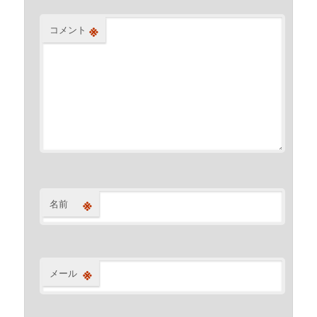
※
コメント
※
名前
※
メール