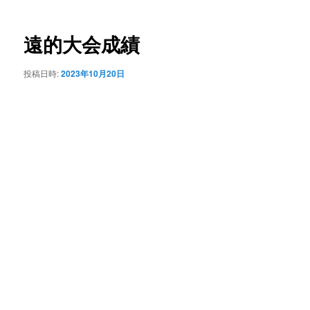
ナ
ビ
ゲ
遠的大会成績
ー
シ
投稿日時:
2023年10月20日
ョ
ン