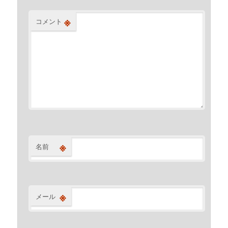
※
コメント
※
名前
※
メール