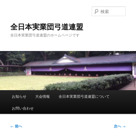
メ
イ
検
ン
索
コ
全日本実業団弓道連盟
ン
全日本実業団弓道連盟のホームページです
テ
ン
ツ
へ
移
動
メ
お知らせ
大会情報
全日本実業団弓道連盟について
イ
ン
お問い合わせ
メ
ニ
ュ
投
←
前へ
次へ
→
ー
稿