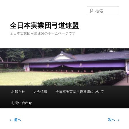
メ
イ
検
ン
索
コ
全日本実業団弓道連盟
ン
全日本実業団弓道連盟のホームページです
テ
ン
ツ
へ
移
動
メ
お知らせ
大会情報
全日本実業団弓道連盟について
イ
ン
お問い合わせ
メ
ニ
ュ
投
←
前へ
次へ
→
ー
稿