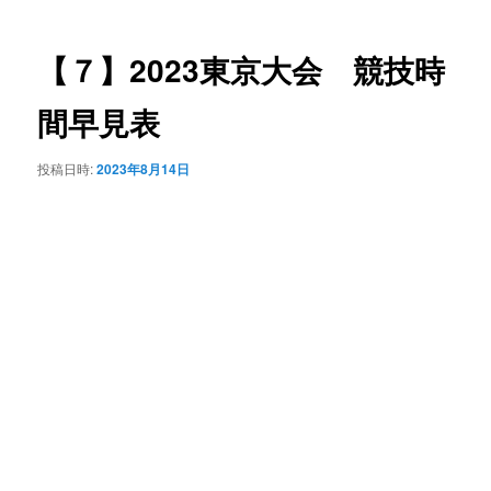
ナ
ビ
ゲ
【７】2023東京大会 競技時
ー
シ
間早見表
ョ
ン
投稿日時:
2023年8月14日