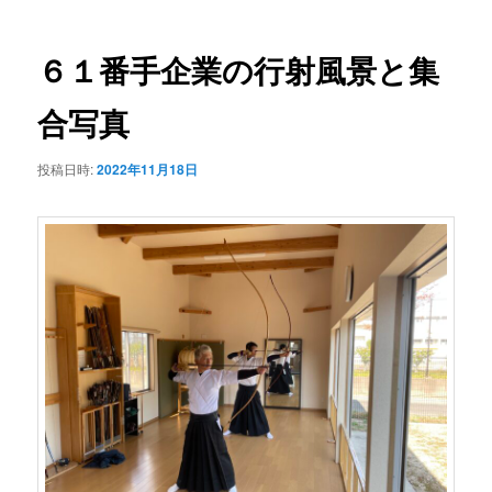
ナ
ビ
ゲ
６１番手企業の行射風景と集
ー
シ
合写真
ョ
ン
投稿日時:
2022年11月18日