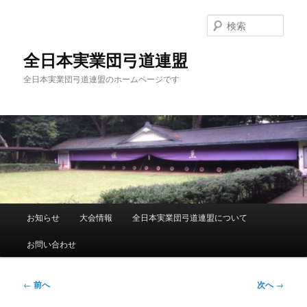
メ
イ
検
ン
索
コ
全日本実業団弓道連盟
ン
全日本実業団弓道連盟のホームページです
テ
ン
ツ
へ
移
動
メ
お知らせ
大会情報
全日本実業団弓道連盟について
イ
ン
お問い合わせ
メ
ニ
ュ
投
←
前へ
次へ
→
ー
稿