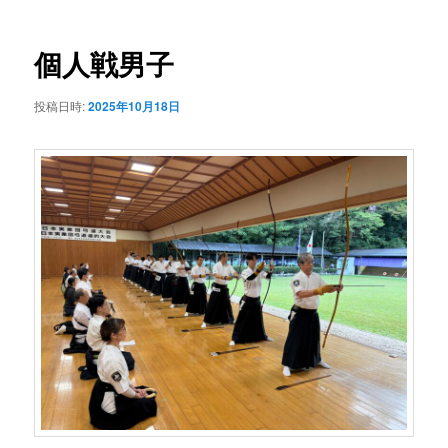
ナ
ビ
ゲ
個人戦男子
ー
シ
投稿日時:
2025年10月18日
ョ
ン