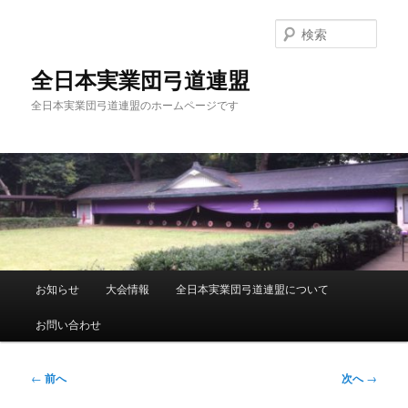
メ
イ
検
ン
索
コ
全日本実業団弓道連盟
ン
全日本実業団弓道連盟のホームページです
テ
ン
ツ
へ
移
動
メ
お知らせ
大会情報
全日本実業団弓道連盟について
イ
ン
お問い合わせ
メ
ニ
ュ
投
←
前へ
次へ
→
ー
稿