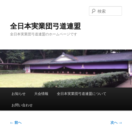
メ
イ
検
ン
索
コ
全日本実業団弓道連盟
ン
全日本実業団弓道連盟のホームページです
テ
ン
ツ
へ
移
動
メ
お知らせ
大会情報
全日本実業団弓道連盟について
イ
ン
お問い合わせ
メ
ニ
ュ
投
←
前へ
次へ
→
ー
稿