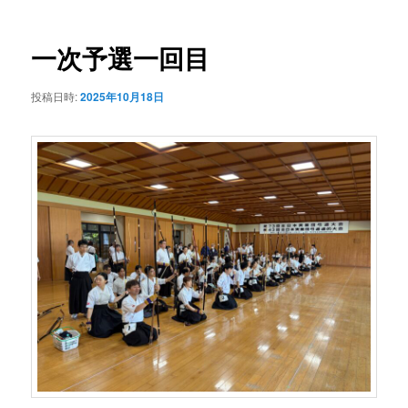
ナ
ビ
ゲ
一次予選一回目
ー
シ
投稿日時:
2025年10月18日
ョ
ン